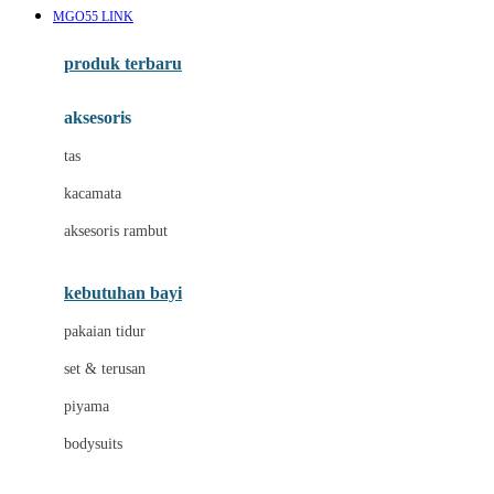
MGO55 LINK
Azetabio
produk terbaru
B
aksesoris
Baabaasheepz
tas
Babiators
kacamata
Baby Dove
aksesoris rambut
Baby Jogger
Baby Rovega
kebutuhan bayi
Babybee
pakaian tidur
Banana Boat
set & terusan
Banz
piyama
Barbie
bodysuits
Beaba