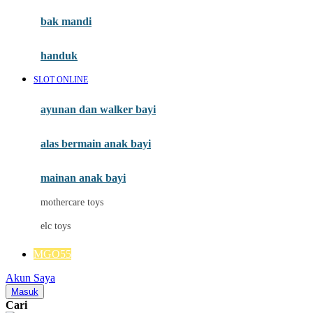
Moby
bak mandi
Momami
handuk
Mothercare
SLOT ONLINE
Mustela
ayunan dan walker bayi
My Buddy Tag
My K
alas bermain anak bayi
N
mainan anak bayi
Naif
mothercare toys
Nike
elc toys
Nordic Natural
MGO55
Nuby
Akun Saya
Nuna
Masuk
Cari