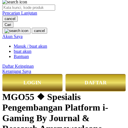
O
Pencarian Lanjutan
Oh Ma Grain
cancel
Okiedog
Cari
cancel
P
Akun Saya
Masuk / buat akun
Peachy
buat akun
Phil & Ted's
Bantuan
Philips Avent
Daftar Keinginan
Keranjang Saya
Pigeon
LOGIN
DAFTAR
Playgro
MGO55 ❖ Spesialis
Poled Global
Pengembangan Platform i-
Ponycycle
Puma
Gaming By Journal &
Pureats