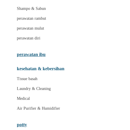
London Taxi
Shampo & Sabun
Love To Dream
perawatan rambut
perawatan mulut
M
perawatan diri
Magformers
Mama's Choice
perawatan ibu
Mamas&Papas
kesehatan & kebersihan
Mamaway
Tissue basah
Maxi Cosi
Laundry & Cleaning
Megabloks
Medical
Micro
Air Purifier & Humidifier
MiDeer
Mimi & Lula
potty
Mini Monkey