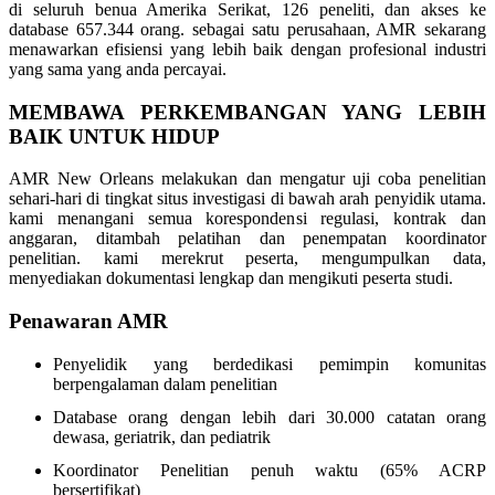
di seluruh benua Amerika Serikat, 126 peneliti, dan akses ke
Squishmallows
database 657.344 orang. sebagai satu perusahaan, AMR sekarang
menawarkan efisiensi yang lebih baik dengan profesional industri
Starbooks
yang sama yang anda percayai.
Stick-O
MEMBAWA PERKEMBANGAN YANG LEBIH
Stokke
BAIK UNTUK HIDUP
Sudocrem
AMR New Orleans melakukan dan mengatur uji coba penelitian
sehari-hari di tingkat situs investigasi di bawah arah penyidik utama.
Sumimo
kami menangani semua korespondensi regulasi, kontrak dan
anggaran, ditambah pelatihan dan penempatan koordinator
Sunnylife
penelitian. kami merekrut peserta, mengumpulkan data,
menyediakan dokumentasi lengkap dan mengikuti peserta studi.
Sun-Staches
Penawaran AMR
Swimava
Penyelidik yang berdedikasi pemimpin komunitas
T
berpengalaman dalam penelitian
Tommee Tippee
Database orang dengan lebih dari 30.000 catatan orang
dewasa, geriatrik, dan pediatrik
Trunki
Koordinator Penelitian penuh waktu (65% ACRP
Tutti Bambini
bersertifikat)