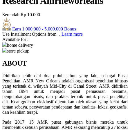
Research Amrneworleans
Q
Serendah
Rp 10.000
QV Baby
Earn
1.000.000
-
5.000.000
Bonus
R
Use Installment Options from
.
Laarn more
Available for :
Real Shades
home delivery
store pickup
Red Castle
ABOUT
Ribbon Madness
S
Didirikan lebih dari dua puluh tahun yang lalu, sebagai Pusat
Penelitian, AMR New Orleans adalah organisasi penelitian khusus
Sebamed
yang terletak di wilayah Mid-City di Canal Street. AMR didirikan
tahun 1994 untuk menjadi pusat pemasaran bersama,
Silver Cross
pengembangan bisnis, dan praktek terbaik untuk pusat penelitian
elit. Keanggotaan eksklusif ditentukan oleh ulasan yang ketat dari
Simply Idea
teman sebaya, persyaratan pendapatan dan kualitas, lokasi geografis,
dan keahlian terapi.
Skip Hop
Pada 2017, 15 AMR pusat gabungan bisnis mereka untuk
Spectra
membentuk sebuah perusahaan. AMR sekarang mencakup 27 lokasi