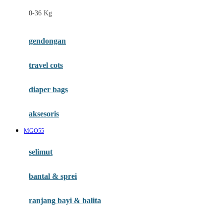
Felt So Sweet
0-36 Kg
Fisher Price
Flipper
gendongan
Friends Of Sally
travel cots
G
diaper bags
Gb
Geko
aksesoris
Graco
MGO55
Gund
selimut
H
bantal & sprei
Habbie
Haenim
ranjang bayi & balita
Happy Horse