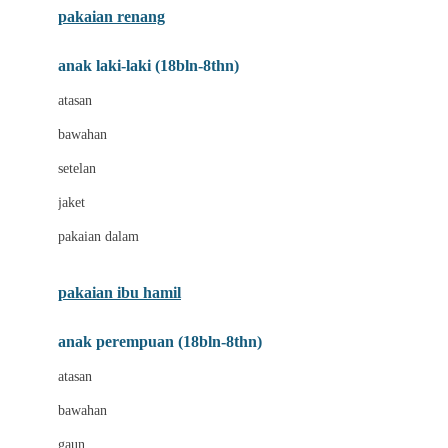
pakaian renang
Bumkins
anak laki-laki (18bln-8thn)
C
atasan
Cetaphil
bawahan
Chicco
setelan
Childlife
jaket
Clevamama
pakaian dalam
Cocolatte
Cottonseeds
pakaian ibu hamil
Cozy N Safe
anak perempuan (18bln-8thn)
Crane
atasan
Cybex
bawahan
D
gaun