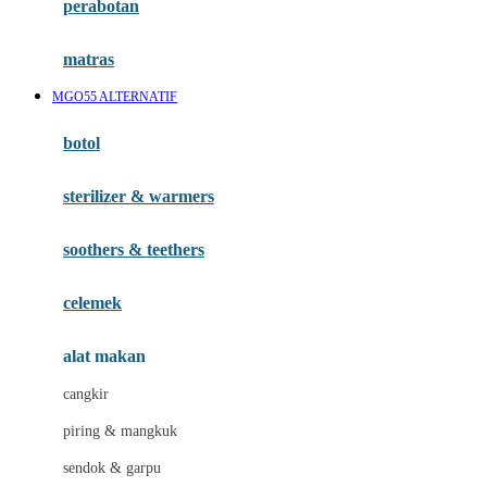
perabotan
Happy Tummy
Hauck
matras
Havaianas
MGO55 ALTERNATIF
Hegen
botol
Hot Wheels
sterilizer & warmers
Hybrid
soothers & teethers
I
Inlacta DHA
celemek
Interlac
alat makan
Ivenet
cangkir
J
piring & mangkuk
Jack N Jill
sendok & garpu